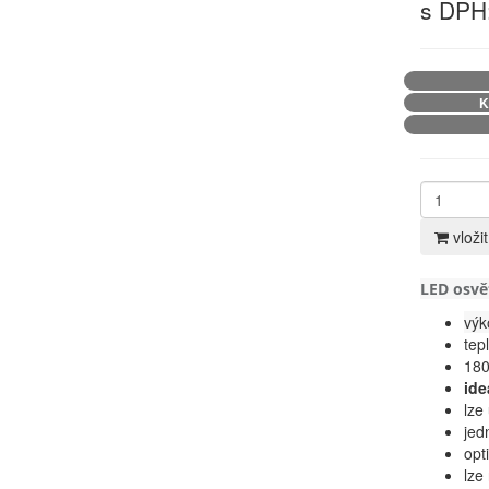
s DPH:
K
vloži
LED osvě
výk
tep
180
ide
lze
jed
opt
lze