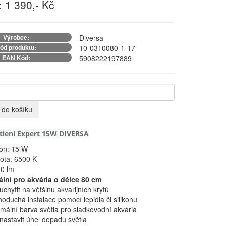
 1 390,- Kč
Výrobce:
Diversa
ód produktu:
10-0310080-1-17
EAN Kód:
5908222197889
t do košíku
tlení Expert 15W DIVERSA
on: 15 W
lota: 6500 K
0 lm
ální pro akvária o délce 80 cm
 uchytit na většinu akvarijních krytů
noduchá instalace pomocí lepidla či silikonu
imální barva světla pro sladkovodní akvária
 nastavit úhel dopadu světla