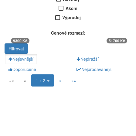
Akční
Výprodej
Cenové rozmezí:
9300 Kč
51700 Kč
Nejlevnější
Nejdražší
Doporučené
Nejprodávanější
««
«
1 z 2
»
»»