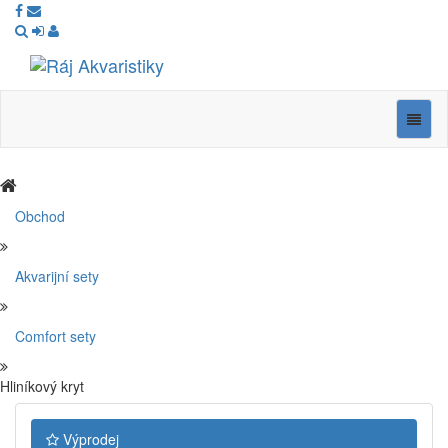
Ráj
Akvaristiky
Navig
Obchod
Akvarijní sety
Comfort sety
Hliníkový kryt
Výprodej