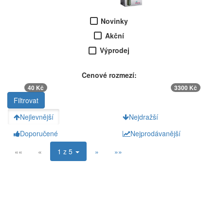
Novinky
Akční
Výprodej
Cenové rozmezí:
40 Kč
3300 Kč
Nejlevnější
Nejdražší
Doporučené
Nejprodávanější
««
«
1 z 5
»
»»