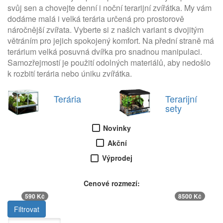
svůj sen a chovejte denní i noční terarijní zvířátka. My vám
dodáme malá i velká terária určená pro prostorově
náročnější zvířata. Vyberte si z našich variant s dvojitým
větráním pro jejich spokojený komfort. Na přední straně má
terárium velká posuvná dvířka pro snadnou manipulaci.
Samozřejmostí je použití odolných materiálů, aby nedošlo
k rozbití terária nebo úniku zvířátka.
Terária
Terarijní
sety
Novinky
Akční
Výprodej
Cenové rozmezí:
590 Kč
8500 Kč