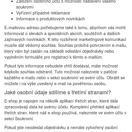
Založení osobního účtu s možností nastavení vašeho
soukromí
Vyřízení případné reklamace
Informace o produktových novinkách
E-mailovou adresu potřebujeme také k tomu, abychom vás mohli
informovat o slevách a speciálních akcích, soutěžích a dalších
zajímavých novinkách. K této rozšířené marketingové komunikaci
musíte dát vědomý souhlas. Souhlas probíhá potvrzením e-mailu,
který vám byl zaslán na základě odeslání objednávky nebo
vyplněním formuláře pro registraci k těmto e-mailům.
Pokud tyto informace nebudete chtít dostávat, máte možnost
kdykoliv souhlas odstranit. Tuto možnost naleznete v patičce
každého e-mailu nebo v sekci soukromí ve svém účtu. Obrátit se
můžete i na výše uvedený e-mail na pověřenou osobu.
Jaké osobní údaje sdílíme s třetími stranami?
E-shop je napojen na několik aplikací třetích stran, které dále
zpracovávají data ke svému účelu. Kompletní přehled aplikací
třetích stran, které náš e-shop používá, naleznete ve svém účtu v
sekci Soukromí.
Pokud jste neodeslal objednávku a nemáte vytvořený osobní