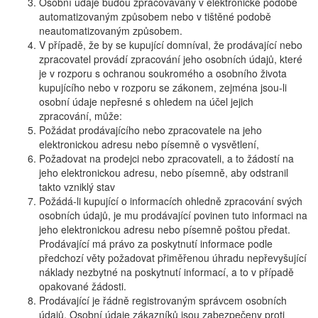
Osobní údaje budou zpracovávány v elektronické podobě
automatizovaným způsobem nebo v tištěné podobě
neautomatizovaným způsobem.
V případě, že by se kupující domníval, že prodávající nebo
zpracovatel provádí zpracování jeho osobních údajů, které
je v rozporu s ochranou soukromého a osobního života
kupujícího nebo v rozporu se zákonem, zejména jsou-li
osobní údaje nepřesné s ohledem na účel jejich
zpracování, může:
Požádat prodávajícího nebo zpracovatele na jeho
elektronickou adresu nebo písemně o vysvětlení,
Požadovat na prodejci nebo zpracovateli, a to žádostí na
jeho elektronickou adresu, nebo písemně, aby odstranil
takto vzniklý stav
Požádá-li kupující o informacích ohledně zpracování svých
osobních údajů, je mu prodávající povinen tuto informaci na
jeho elektronickou adresu nebo písemně poštou předat.
Prodávající má právo za poskytnutí informace podle
předchozí věty požadovat přiměřenou úhradu nepřevyšující
náklady nezbytné na poskytnutí informací, a to v případě
opakované žádosti.
Prodávající je řádně registrovaným správcem osobních
údajů. Osobní údaje zákazníků jsou zabezpečeny proti