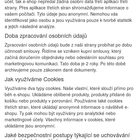
účet, tak e-shop nepředal žádná osobní data třetí aplikací třetí
strany. Přes aplikace třetích stran shromažďujeme informace o
vašem počítači. Tyto údaje jsou anonymní. Nemohou vás
identifikovat jako osobu a jsou využívána pouze k tvorbě statistik
a jejich následné analýze.
Doba zpracování osobních údajů
Zpracování osobních údajů bude z naší strany probíhat po dobu
účinnosti smlouvy. Řídíme se vznikem kupní smlouvy, který
začíná doručením objednávky nebo odesláním souhlasu pro
marketingovou komunikaci. Tato doba je 2 roky. Po této době
archivujeme pouze zákonem dané dokumenty.
Jak využíváme Cookies
Využíváme dva typy cookies. Naše vlastní, které slouží přímo pro
běh e-shopu. Ukládáme oblíbené produkty, produkty přidané do
košíku nebo produkty v porovnání. Používáme také cookies
třetích stran, které ukládají anonymně informace o návštěvě e-
shopu. Ty pak mohou být využívány pro analytické nebo
marketingové účely. Všechny informace v cookies, které
ukládáme jsou anonymní.
Jaké bezpečnostní postupy týkající se uchovávání