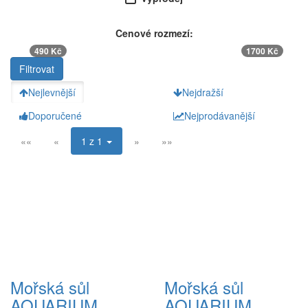
Cenové rozmezí:
490 Kč
1700 Kč
Nejlevnější
Nejdražší
Doporučené
Nejprodávanější
««
«
1 z 1
»
»»
Mořská sůl
Mořská sůl
AQUARIUM
AQUARIUM