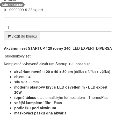
Kód produktu:
01-9999999-9-33expert
vložit do košíku
Akvárium set STARTUP 120 rovný 240l LED EXPERT DIVERSA
obdélníkový set
Kompletně vybavené akvárium Startup 120 obsahuje:
akvárium rovné: 120 x 40 x 50 cm
(délka x šířka x výška)
objem: 240 l
síla skla: 8 mm
moderní plastový kryt s LED osvětlením - LED expert
20W
topné těleso
s automatickým termostatem - ThermoPlus
vnější kompletní filtr
- Exus
podložku pod akvárium
maskovací pásku dna akvária