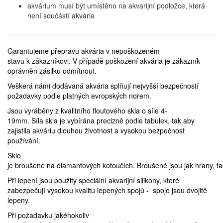
akvárium musí být umístěno na akvarijní podložce, která
není součástí akvária
Garantujeme přepravu akvária v nepoškozeném
stavu k zákazníkovi. V případě poškození akvária je zákazník
oprávněn zásilku odmítnout.
Veškerá námi dodávaná akvária splňují nejvyšší bezpečností
požadavky podle platných evropských norem.
Jsou vyráběny z kvalitního floutového skla o síle 4-
19mm. Síla skla je vybírána precizně podle tabulek, tak aby
zajistila akváriu dlouhou životnost a vysokou bezpečnost
používání.
Sklo
je broušené na diamantových kotoučích. Broušené jsou jak hrany, ta
Při lepení jsou použity speciální akvarijní silikony, které
zabezpečují vysokou kvalitu lepených spojů - spoje jsou dvojitě
lepeny.
Při požadavku jakéhokoliv