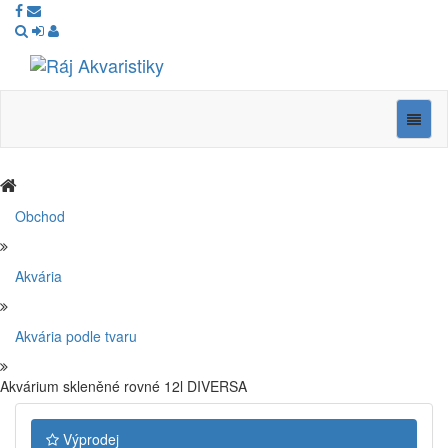
Ráj
Akvaristiky
Navig
Obchod
Akvária
Akvária podle tvaru
Akvárium skleněné rovné 12l DIVERSA
Výprodej