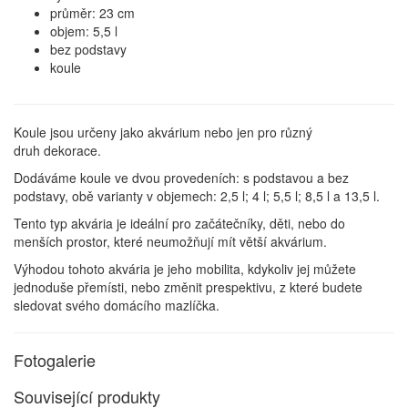
průměr:
23
cm
objem: 5,5 l
bez podstavy
koule
Koule jsou určeny jako akvárium nebo jen pro různý
druh dekorace.
Dodáváme koule ve dvou provedeních: s podstavou a bez
podstavy, obě varianty v objemech: 2,5 l; 4 l; 5,5 l; 8,5 l a 13,5 l.
Tento typ akvária je ideální pro začátečníky, děti, nebo do
menších prostor, které neumožňují mít větší akvárium.
Výhodou tohoto akvária je jeho mobilita, kdykoliv jej můžete
jednoduše přemísti, nebo změnit prespektivu, z které budete
sledovat svého domácího mazlíčka.
Fotogalerie
Související produkty