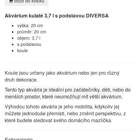
vložit do košíku
Akvárium
kulaté 3,7 l s podstavou DIVERSA
výška:
20
cm
průměr:
20
cm
objem: 3,7 l
s podstavou
koule
Koule jsou určeny jako akvárium nebo jen pro různý
druh dekorace.
Tento typ akvária je ideální pro začátečníky, děti, nebo do
menších prostor, které neumožňují mít větší akvárium.
Výhodou tohoto akvária je jeho mobilita, kdykoliv jej
můžete jednoduše přemísti, nebo změnit perspektivu, z
které budete sledovat svého domácího mazlíčka.
Fotogalerie