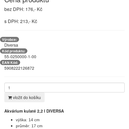
bez DPH: 176,- Kč
s DPH: 213,- Kč
Výrobce:
Diversa
Kód produktu:
55-0250000-1-00
EAN Kód:
5908222126872
vložit do košíku
Akvárium kulaté 2,2 l DIVERSA
výška:
14 cm
průměr:
17 cm