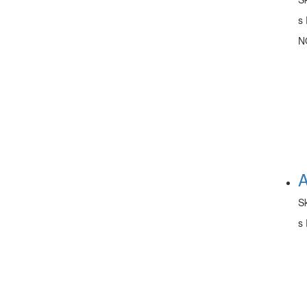
s 
N
A
S
s 