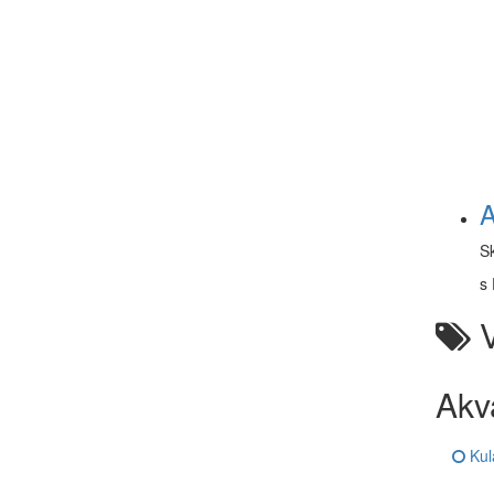
A
S
s 
V
Akv
Kul