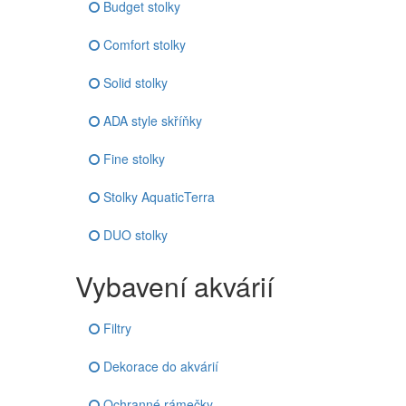
Budget stolky
Comfort stolky
Solid stolky
ADA style skříňky
Fine stolky
Stolky AquaticTerra
DUO stolky
Vybavení akvárií
Filtry
Dekorace do akvárií
Ochranné rámečky