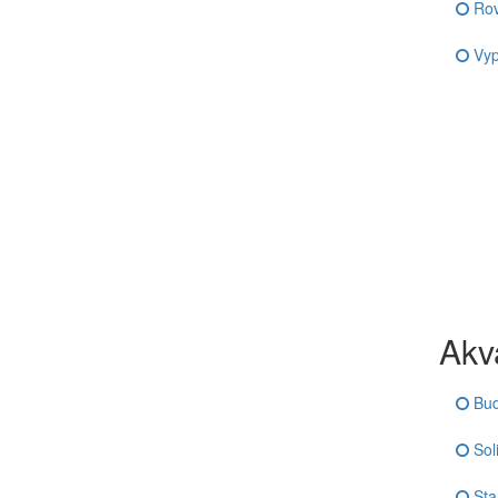
Ro
Vyp
Akva
Bud
Soli
Sta