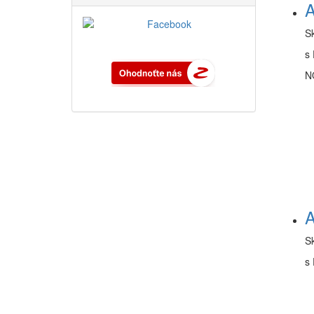
A
S
s 
N
A
S
s 