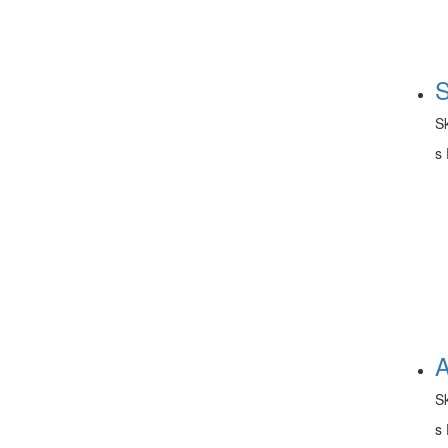
S
S
s 
A
S
s 