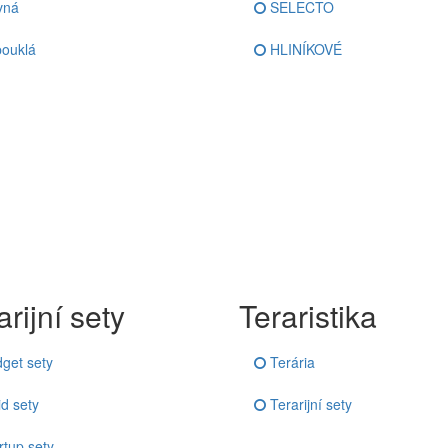
vná
SELECTO
ouklá
HLINÍKOVÉ
rijní sety
Teraristika
get sety
Terária
d sety
Terarijní sety
rtup sety