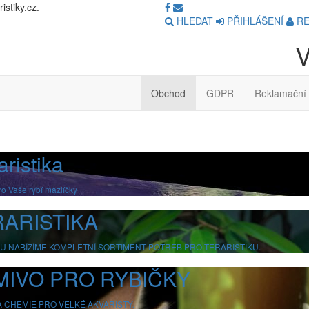
stiky.cz.
HLEDAT
PŘIHLÁŠENÍ
RE
V
Obchod
GDPR
Reklamační 
ristika
ro Vaše rybí mazlíčky
ARISTIKA
U NABÍZÍME KOMPLETNÍ SORTIMENT POTŘEB PRO TERARISTIKU.
MIVO PRO RYBIČKY
A CHEMIE PRO VELKÉ AKVARISTY.