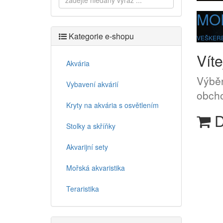
MO
Kategorie e-shopu
VEŠKERÉ
Víte
Akvária
Výběr
Vybavení akvárií
obcho
Kryty na akvária s osvětlením
D
Stolky a skříňky
Akvarijní sety
Mořská akvaristika
Teraristika