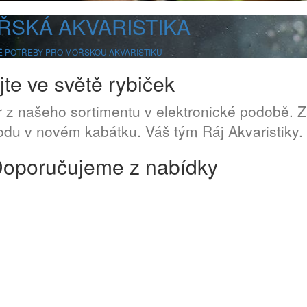
ŘSKÁ AKVARISTIKA
 POTŘEBY PRO MOŘSKOU AKVARISTIKU
jte ve světě rybiček
 z našeho sortimentu v elektronické podobě.
du v novém kabátku. Váš tým Ráj Akvaristiky.
oporučujeme z nabídky