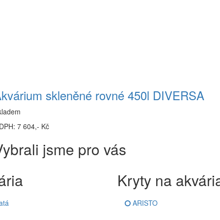
kvárium skleněné rovné 450l DIVERSA
kladem
DPH: 7 604,- Kč
ybrali jsme pro vás
ária
Kryty na akvári
atá
ARISTO