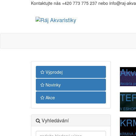
Kontaktujte nás +420 773 775 237 nebo info@raj-akvari
Ráj
Akvaristiky
Akva
Výprodej
Akvária p
Novinky
TER
Akce
V ESHOP
KR
Vyhledávání
KRMIVA 